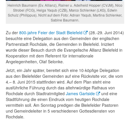
Heinrich Baumann (Ev. Allianz), Rainer u. Adelheid Hopper (CVJM), Nico
Strobel (FCG), Helga Yaqub (CZB), Marco Schlenker (LKG), Edwin
Schulz (Philippus). Nicht auf dem Foto: Adnan Yaqub, Martina Schlenker,
Sabine Baumann.
Zu der
800-jahre Feier der Stadt Bielefeld
(28.-29. Juni 2014)
besuchte eine Delegation aus den Gemeinden der englischen
Partnerstadt Rochdale, die Gemeinden in Bielefeld. Iniziiert
wurde dieser Besuch durch die Evangelische Allianz Bielefeld in
Kooperation mit dem Referent für internationale
Angelegenheiten, Olaf Selonke.
Jetzt, ein Jahr später, bereitet sich eine 10-köpfige Delegation
aus den Bielefelder Gemeinden auf eine Rückvisite vor, die vom
4.– 8. Juni 2015 stattfinden wird. Auf dem Plan steht eine
ausführliche Führung durch das altehrwürdige Rathaus von
Rochdale durch Stadtratmitglied
James Gartside
und eine
Stadtführung die einen Eindruck vom heutigen Rochdale
vermitteln soll. Am Sonntag predigen die Bielefelder Pastoren
und Gemeindeleiter in 5 verschiedenen Gottesdiensten von
Rochdale.